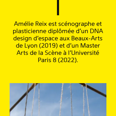
Amélie Reix est scénographe et
plasticienne diplômée d’un DNA
design d’espace aux Beaux-Arts
de Lyon (2019) et d’un Master
Arts de la Scène à l’Université
Paris 8 (2022).