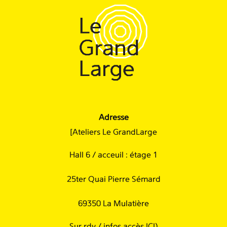
Adresse
[Ateliers Le GrandLarge
Hall 6 / acceuil : étage 1
25ter Quai Pierre Sémard
69350 La Mulatière
Sur rdv /
infos accès ICI
)