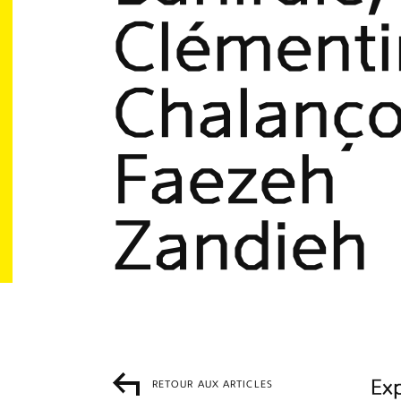
Clémenti
Chalanço
Faezeh
Zandieh
Exp
RETOUR AUX ARTICLES