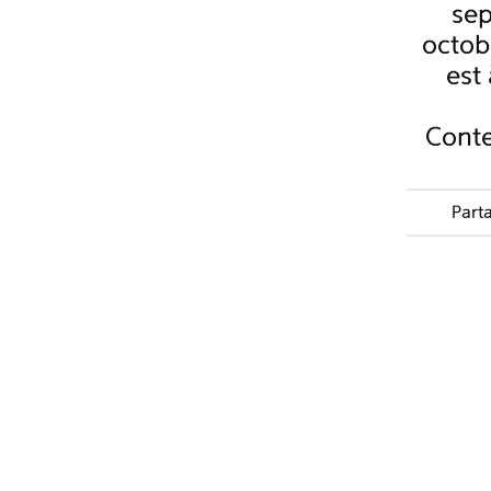
se
octob
est
Cont
Part