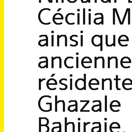
Cécilia 
ainsi que
ancienne
résident
Ghazale
Bahiraie,