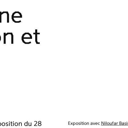
ne
n et
osition du 28
Exposition avec
Niloufar Basi