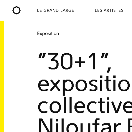
LE GRAND LARGE
LES ARTISTES
Exposition
"30+1",
expositi
collectiv
Niloufar B