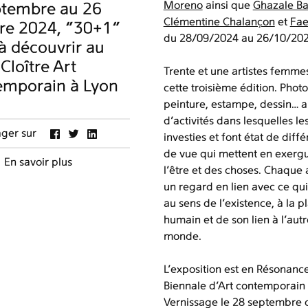
Moreno
ainsi que
Ghazale Ba
ptembre au 26
Clémentine Chalançon
et
Fae
re 2024, “30+1”
du 28/09/2024 au 26/10/202
 à découvrir au
Cloître Art
Trente et une artistes femme
emporain à Lyon
cette troisième édition. Phot
peinture, estampe, dessin… a
d’activités dans lesquelles les
ager sur
investies et font état de diffé
de vue qui mettent en exergu
En savoir plus
l’être et des choses. Chaque a
un regard en lien avec ce qui
au sens de l’existence, à la p
humain et de son lien à l’autr
monde.
L'exposition est en Résonanc
Biennale d'Art contemporain 
Vernissage le 28 septembre 