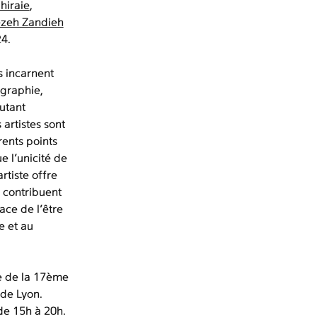
hiraie
,
zeh Zandieh
4.
s incarnent
ographie,
utant
 artistes sont
rents points
e l’unicité de
rtiste offre
 contribuent
lace de l’être
e et au
e de la 17ème
de Lyon.
de 15h à 20h.