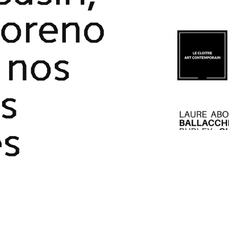
Moreno
 nos
s
es