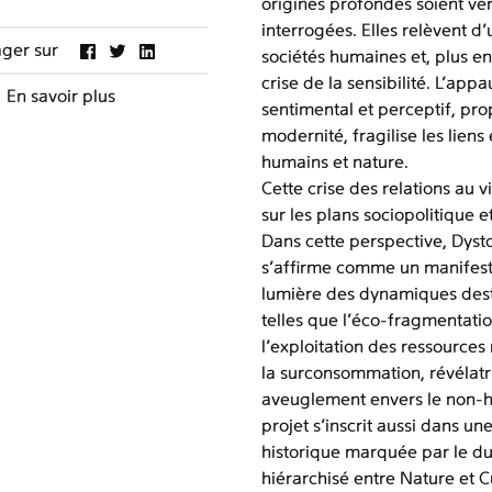
origines profondes soient vé
interrogées. Elles relèvent d’
ager sur
sociétés humaines et, plus e
crise de la sensibilité. L’app
En savoir plus
sentimental et perceptif, pro
modernité, fragilise les liens
humains et nature.
Cette crise des relations au v
sur les plans sociopolitique et
Dans cette perspective, Dys
s’affirme comme un manifest
lumière des dynamiques dest
telles que l’éco-fragmentati
l’exploitation des ressources 
la surconsommation, révélatr
aveuglement envers le non-
projet s’inscrit aussi dans u
historique marquée par le d
hiérarchisé entre Nature et Cu