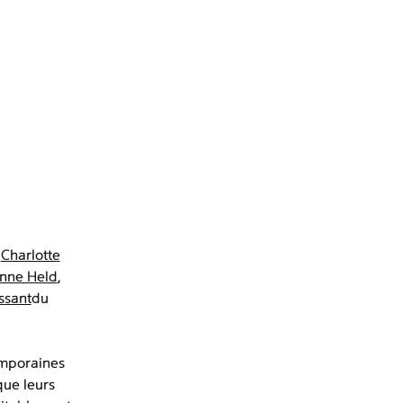
,
Charlotte
nne Held
,
ssant
du
emporaines
que leurs