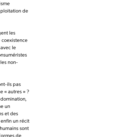
lisme
xploitation de
gent les
e coexistence
 avec le
onsuméristes
 les non-
nt-ils pas
 « autres » ?
 domination,
ne un
s et des
 enfin un récit
 humains sont
 formes de