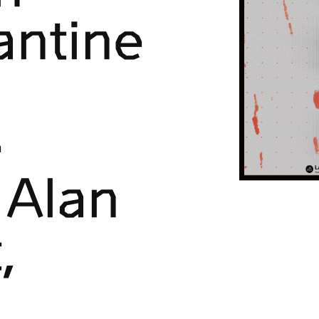
antine
e
 Alan
,