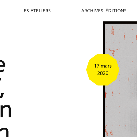
LES ATELIERS
ARCHIVES-ÉDITIONS
e
17 mars
2026
,
on
n