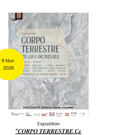
9 févr.
2026
Exposition
"𝑪𝑶𝑹𝑷𝑶 𝑻𝑬𝑹𝑹𝑬𝑺𝑻𝑹𝑬 𝑪𝒆