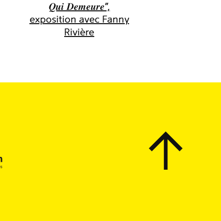
𝑸𝒖𝒊 𝑫𝒆𝒎𝒆𝒖𝒓𝒆",
exposition avec Fanny
Rivière