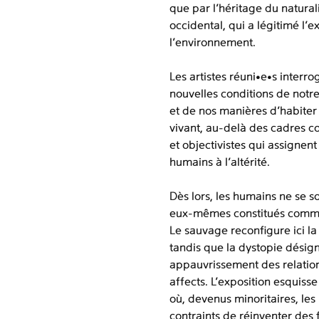
que par l’héritage du natura
occidental, qui a légitimé l’e
l’environnement.
Les artistes réuni•e•s interro
nouvelles conditions de notr
et de nos manières d’habiter
vivant, au-delà des cadres c
et objectivistes qui assignent
humains à l’altérité.
Dès lors, les humains ne se so
eux-mêmes constitués comme
Le sauvage reconfigure ici la
tandis que la dystopie désig
appauvrissement des relation
affects. L’exposition esquisse
où, devenus minoritaires, les
contraints de réinventer des