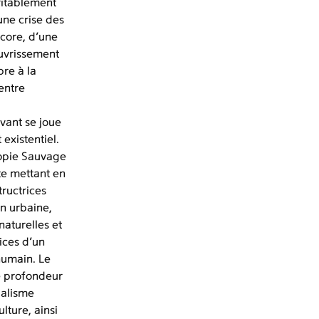
ritablement
une crise des
ncore, d’une
auvrissement
pre à la
 entre
ivant se joue
 existentiel.
topie Sauvage
e mettant en
ructrices
on urbaine,
naturelles et
ices d’un
humain. Le
ne profondeur
ualisme
lture, ainsi