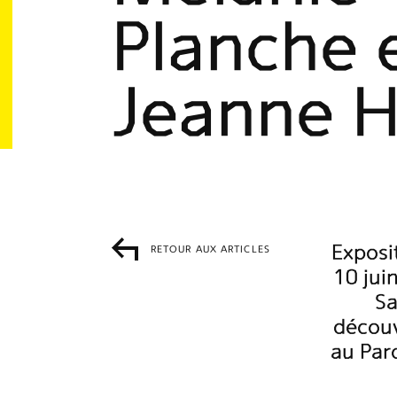
Planche 
Jeanne H
Exposi
RETOUR AUX ARTICLES
10 jui
Sa
découv
au Parc