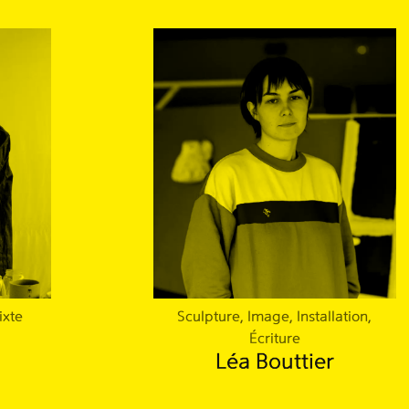
ixte
Sculpture, Image, Installation,
Écriture
Léa Bouttier