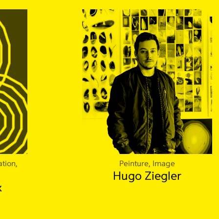
ation,
Peinture, Image
Hugo Ziegler
x