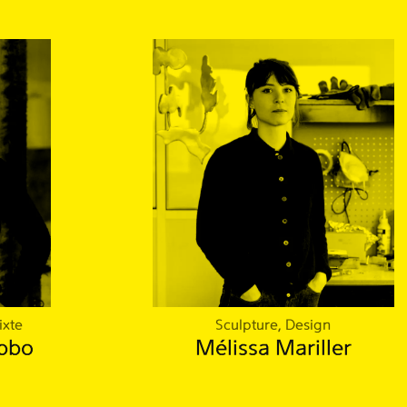
ixte
Sculpture, Design
bbo
Mélissa Mariller